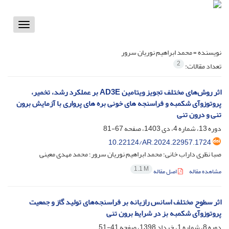
Toggle
vigation
نویسنده =
محمد ابراهیم نوریان سرور
2
تعداد مقالات:
اثر روش‌های مختلف تجویز ویتامین AD3E بر عملکرد رشد، تخمیر،
پروتوزوآی شکمبه و فراسنجه های خونی بره های پرواری با آزمایش برون
تنی و درون تنی
دوره 13، شماره 4، دی 1403، صفحه
67-81
10.22124/AR.2024.22957.1724
صبا نظری داراب خانی؛ محمد ابراهیم نوریان سرور؛ محمد مهدی معینی
1.1 M
مشاهده مقاله
اصل مقاله
اثر سطوح مختلف اسانس رازیانه بر فراسنجه‌های تولید گاز و جمعیت
پروتوزوآی شکمبه بز در شرایط برون تنی
دوره 8، شماره 1، خرداد 1398، صفحه
41-51