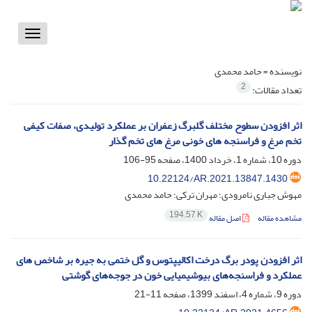
Toggle
vigation
نویسنده =
حامد محمدی
2
تعداد مقالات:
اثر افزودن سطوح مختلف گلبرگ زعفران بر عملکرد تولیدی، صفات کیفی
تخم مرغ و فراسنجه های خونی مرغ های تخم گذار
دوره 10، شماره 1، خرداد 1400، صفحه
95-106
10.22124/AR.2021.13847.1430
مهوش جباری نامرودی؛ مهران ترکی؛ حامد محمدی
194.57 K
مشاهده مقاله
اصل مقاله
اثر افزودن پودر برگ درخت اکالیپتوس و گل ختمی به جیره بر شاخص های
عملکرد و فراسنجه‌های بیوشیمیایی خون در جوجه‌های گوشتی
دوره 9، شماره 4، اسفند 1399، صفحه
11-21