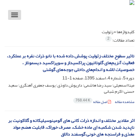
Toggle
vigation
کلیدواژه‌ها =
زئولیت
2
تعداد مقالات:
تاثیر سطوح مختلف زئولیت پوشش داده شده با نانو ذرات نقره بر عملکرد،
فعالیت آنزیم‌های گلوتاتیون پراکسیداز و سوپراکسید دیسموتاز ،
خصوصیات لاشه و اندام‌های داخلی جوجه‌های گوشتی
دوره 5، شماره 4، اسفند 1395، صفحه
1-11
مینا اسمعیلی؛ سید رضا هاشمی؛ داریوش داوذی؛ یوسف جعفری آهنگری؛ سعید
حسنی؛ اکرم شبانی
768.44 K
مشاهده مقاله
اصل مقاله
اثر مقادیر مختلف و اندازه ذرات کانی های آلومینوسیلیکاته و گلاکونیت ‎بر
ناپدید شدن شکمبه ای ماده خشک، مصرف خوراک، قابلیت هضم مواد
مغذی و فراسنجه های خونی گوسفند دالاق