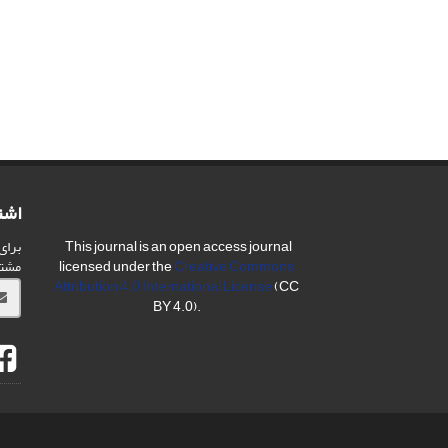
اشت
برای
This journal is an open access journal
مشت
licensed under the
Creative Commons
Attribution 4.0 International License
(CC
BY 4.0).