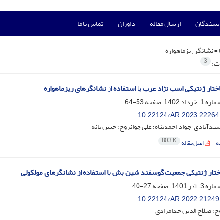
ویسندگان
ارسال مقاله
داوران
تماس با ما
 =
نشانگر ریزماهواره
3
ات:
تار ژنتیکی اسب نژاد عرب با استفاده از نشانگرهای ریزماهواره
53-64
10.22124/AR.2023.22264
دآبادی؛ جواد احمدپناه؛ علی جوانروح؛ حسن بانه
803 K
ه
اصل مقاله
ختار ژنتیکی جمعیت گوسفند شین بش با استفاده از نشانگرهای مولکولی
27-40
10.22124/AR.2022.21249
ح؛ صلاح الدین خدامرادی